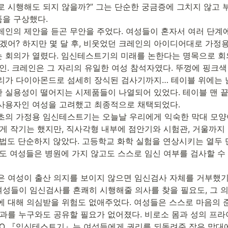
로 시행해도 되지 않을까?” 그는 단순한 궁금증에 그치지 않고 
을 구상했다.

레인의 제안을 듣곤 무안을 주었다. 여성들이 혼자서 여러 단계에
있겠어? 하지만 몇 달 후, 비웃었던 크레인의 아이디어대로 가정
 회의가 열렸다. 임신테스트기의 미래를 논한다는 명목으로 회의
인. 크레인은 그 자리의 유일한 여성 참석자였다. 뚜껑에 핑크색
리가 다이아몬드로 섬세히 장식된 검사기까지… 테이블 위에는 
 실용성이 떨어지는 시제품들이 나열되어 있었다. 테이블 맨 끝
사용자인 여성을 고려했고 최종적으로 채택되었다.

초의 가정용 임신테스트기는 오늘날 우리에게 익숙한 막대 모양이
좋게 작기는 했지만, 직사각형 내부에 점안기와 시험관, 거울까지
용법도 단순하지 않았다. 고등학교 화학 실험을 연상시키는 열두 
도 여성들은 병원에 가지 않고도 스스로 임신 여부를 검사할 수 
은 여성이 출산 의지를 보이지 않으면 임신검사 자체를 거부했기 
성들이 임신검사를 흔쾌히 시행해줄 의사를 찾을 필요도, 그 의
에 대해 의심받을 위험도 없애주었다. 여성들은 스스로 마음의 
결과를 누구와도 공유할 필요가 없어졌다. 비로소 몸과 성의 프라
 O 『임신테스트기』는 여성들에게 권리를 되돌려준 작은 막대에