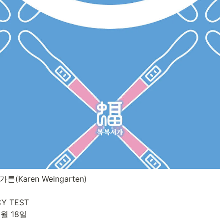
Karen Weingarten)

 TEST

월 18일
