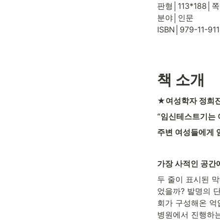
판형│113*188│쪽
분야│인문

ISBN│979-11-911
책 소개
★여성학자 정희진
“임신테스트기는 
주변 여성들에게 
가장 사적인 공간
두 줄이 표시된 막
었을까? 발명의 단
회가 구성해온 억압
병원에서 진행하는