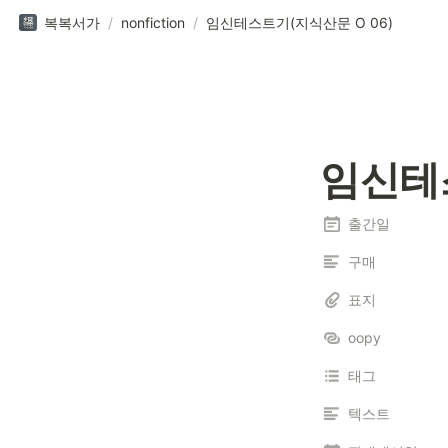
복복서가
/
nonfiction
/
임신테스트기(지식산문 O 06)
임신테스
출간일
구매
표지
oopy
태그
텍스트