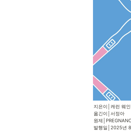
지은이│캐런 웨인가튼(
옮긴이│서정아

원제│PREGNANCY
발행일│2025년 8