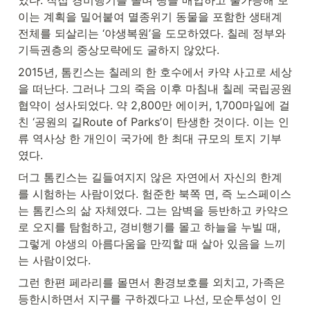
었다. 직접 경비행기를 몰며 땅을 매입하고 불가능해 보
이는 계획을 밀어붙여 멸종위기 동물을 포함한 생태계 
전체를 되살리는 ‘야생복원’을 도모하였다. 칠레 정부와 
기득권층의 중상모략에도 굴하지 않았다.
2015년, 톰킨스는 칠레의 한 호수에서 카약 사고로 세상
을 떠난다. 그러나 그의 죽음 이후 마침내 칠레 국립공원 
협약이 성사되었다. 약 2,800만 에이커, 1,700마일에 걸
친 ‘공원의 길Route of Parks’이 탄생한 것이다. 이는 인
류 역사상 한 개인이 국가에 한 최대 규모의 토지 기부
였다.
더그 톰킨스는 길들여지지 않은 자연에서 자신의 한계
를 시험하는 사람이었다. 험준한 북쪽 면, 즉 노스페이스
는 톰킨스의 삶 자체였다. 그는 암벽을 등반하고 카약으
로 오지를 탐험하고, 경비행기를 몰고 하늘을 누빌 때, 
그렇게 야생의 아름다움을 만끽할 때 살아 있음을 느끼
는 사람이었다.
그런 한편 페라리를 몰면서 환경보호를 외치고, 가족은 
등한시하면서 지구를 구하겠다고 나선, 모순투성이 인