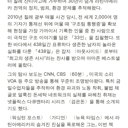
터 칠레 산티아고에 거주하며 30년이 넘게 라틴아메리
카 전역의 정치, 범죄, 환경 문제를 추적해왔다.
2010년 칠레 광부 매몰 사건 당시, 전 세계 2,000여 명
의 기자가 통제선 뒤에 머물 때 ‘구조팀 통행증’을 확보
해 현장을 가장 가까이서 기록한 인물 중 한 사람으로 
이 극적인 구조 이야기를 담은 『33인』을 집필했다. 또
한 바다에서 438일간 표류하다 생존한 남자의 놀라운 
실화를 다룬 『438일』은 잡지 〈아웃사이드〉로부터 
“최고의 생존 서사”라는 찬사를 받으며 아마존 베스트셀
러에 올랐다.
그의 탐사 보도는 CNN, CBS 〈60분〉, 미국의 소리
VOA 등 주요 방송을 통해 꾸준히 조명받아왔다. 특히 금 
밀수업자들을 추적하여 환경 파괴와 노동 착취, 불법 채
굴로 얼룩진 돈세탁 네트워크의 실체를 파헤친 취재는 
넷플릭스 다큐멘터리 시리즈 〈검은돈〉을 통해 소개되
기도 했다.
〈워싱턴 포스트〉 〈가디언〉 〈뉴욕 타임스〉에서 라
틴아메리카의 숨겨진 진실을 폭로해온 그는, 이번 책 