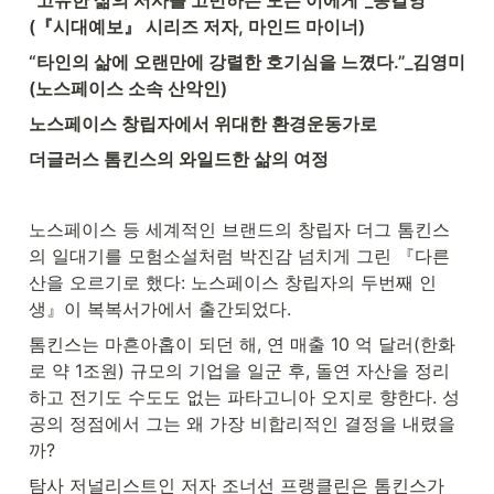
“고유한 삶의 서사를 고민하는 모든 이에게”_송길영
(『시대예보』 시리즈 저자, 마인드 마이너)
“타인의 삶에 오랜만에 강렬한 호기심을 느꼈다.”_김영미
(노스페이스 소속 산악인)
노스페이스 창립자에서 위대한 환경운동가로
더글러스 톰킨스의 와일드한 삶의 여정
노스페이스 등 세계적인 브랜드의 창립자 더그 톰킨스
의 일대기를 모험소설처럼 박진감 넘치게 그린 『다른 
산을 오르기로 했다: 노스페이스 창립자의 두번째 인
생』이 복복서가에서 출간되었다.
톰킨스는 마흔아홉이 되던 해, 연 매출 10 억 달러(한화
로 약 1조원) 규모의 기업을 일군 후, 돌연 자산을 정리
하고 전기도 수도도 없는 파타고니아 오지로 향한다. 성
공의 정점에서 그는 왜 가장 비합리적인 결정을 내렸을
까?
탐사 저널리스트인 저자 조너선 프랭클린은 톰킨스가 