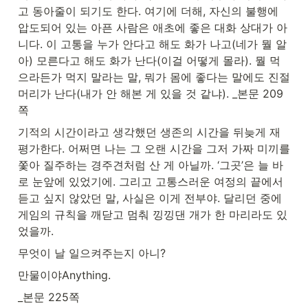
고 동아줄이 되기도 한다. 여기에 더해, 자신의 불행에 
압도되어 있는 아픈 사람은 애초에 좋은 대화 상대가 아
니다. 이 고통을 누가 안다고 해도 화가 나고(네가 뭘 알
아) 모른다고 해도 화가 난다(이걸 어떻게 몰라). 뭘 먹
으라든가 먹지 말라는 말, 뭐가 몸에 좋다는 말에도 진절
머리가 난다(내가 안 해본 게 있을 것 같냐). _본문 209
쪽
기적의 시간이라고 생각했던 생존의 시간을 뒤늦게 재
평가한다. 어쩌면 나는 그 오랜 시간을 그저 가짜 미끼를 
쫓아 질주하는 경주견처럼 산 게 아닐까. ‘그곳’은 늘 바
로 눈앞에 있었기에. 그리고 고통스러운 여정의 끝에서 
듣고 싶지 않았던 말, 사실은 이게 전부야. 달리던 중에 
게임의 규칙을 깨닫고 멈춰 낑낑댄 개가 한 마리라도 있
었을까.
무엇이 날 일으켜주는지 아니?
만물이야Anything.
_본문 225쪽