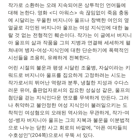
작가로 소환하는 오래 지속되어온 상투적인 언어들에 
대해 논한다. 영화 <디 아워스> 속 끊임없이 죽음 충동
에 시달리는 우울한 버지니아 울프나 창백한 여인의 옆
얼굴로 각인된 버지니아 울프는 여성 지식인에 대한 놀
랄 것 없는 전형적인 훼손이다. 작가는 이 글에서 버지니
아 울프의 삶과 작품을 그의 지병과 연결해 세세하게 펼
쳐내며 병자-여성-지식인에 대한 단순하기에 폭력적인 
시선들을 조용히, 유쾌하게 전복한다.
어린 시절의 불운과 평생 시달린 조울병, 자살이라는 키
워드로 버지니아 울프를 집요하게 고정하려는 시도는 
작가로서의 뛰어난 역량과 분투, 냉철한 지성과 수다스
러운 유머, 출판업자로서의 집요한 성실성 같은, 울프의 
첨단을 걷는 지식인다운 면모를 무색하게 만든다. 그러
나 취약하고 불안정한 여성 지식인이 불러일으키는 도
착적인 여성혐오의 오래된 역사와는 무관하게, 작가-여
성-병자 버지니아 울프는 그의 지복과 불운을 이분법적
으로 나누는 닫힌 사고 회로의 바깥에, “아픈 여자들의 
수호성인”(204쪽)으로서 우뚝 서 있다.