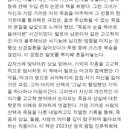
등에 관해 수십 편의 논문과 책을 써왔다. 그런 그녀가 
자신과 가장 가까운 이의 죽음을 마주하며 그 진통의 한
가운데를 통과해온 과정은, 결코 추상화될 수 없는 죽음
의 본질을 살갗으로 느껴야 했던, “죽음의 눈을 똑바로 
들여다본” 시간이었다. 탈로의 남편이자 같은 고고학자
인 마크 플루체닉은 뇌기능에 심각한 영향을 미치는 진
행성 신경질환을 앓아오다가 투병 중에 스스로 목숨을 
끊었다. 이 경험은 탈로를 뿌리째 흔들어놓는다.
갑작스레 맞닥뜨린 상실 앞에서, 기억의 지층을 고고학
적으로 탐사하듯 이 책에서 탈로는 마크와 함께했던 기
억들, 마크가 병으로 쇠약해지며 점점 자기 자신을 잃어
가던 과정, 그의 마지막 선택과 ‘그날’의 황망했던 기억
을 하나하나 더듬어간다. 그러면서 자신의 개인적인 이
야기를 고고학 분야에서 논의되는 죽음과 상실에 대한 
학문적 이해와 유려하게 연결한다. 가장 가까운 사람의 
선택과 죽음을 다룬 내밀하고도 치열한 기록을 통해, 죽
음과 상실, 돌봄, 사랑의 의미를 깊이 탐구하며 돌아보게 
하는 작품이다. 이 책은 2023년 영국 왕립 인류학회에