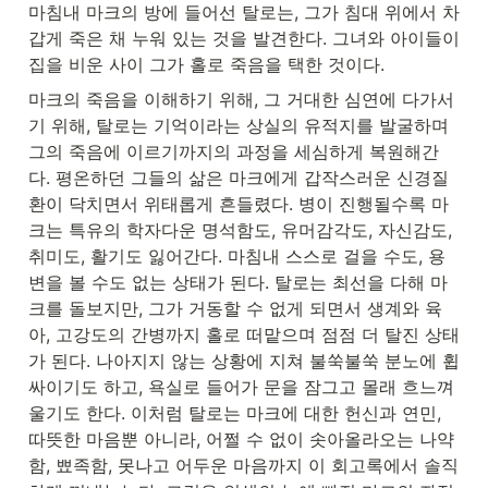
마침내 마크의 방에 들어선 탈로는, 그가 침대 위에서 차
갑게 죽은 채 누워 있는 것을 발견한다. 그녀와 아이들이 
집을 비운 사이 그가 홀로 죽음을 택한 것이다.
마크의 죽음을 이해하기 위해, 그 거대한 심연에 다가서
기 위해, 탈로는 기억이라는 상실의 유적지를 발굴하며 
그의 죽음에 이르기까지의 과정을 세심하게 복원해간
다. 평온하던 그들의 삶은 마크에게 갑작스러운 신경질
환이 닥치면서 위태롭게 흔들렸다. 병이 진행될수록 마
크는 특유의 학자다운 명석함도, 유머감각도, 자신감도, 
취미도, 활기도 잃어간다. 마침내 스스로 걸을 수도, 용
변을 볼 수도 없는 상태가 된다. 탈로는 최선을 다해 마
크를 돌보지만, 그가 거동할 수 없게 되면서 생계와 육
아, 고강도의 간병까지 홀로 떠맡으며 점점 더 탈진 상태
가 된다. 나아지지 않는 상황에 지쳐 불쑥불쑥 분노에 휩
싸이기도 하고, 욕실로 들어가 문을 잠그고 몰래 흐느껴 
울기도 한다. 이처럼 탈로는 마크에 대한 헌신과 연민, 
따뜻한 마음뿐 아니라, 어쩔 수 없이 솟아올라오는 나약
함, 뾰족함, 못나고 어두운 마음까지 이 회고록에서 솔직