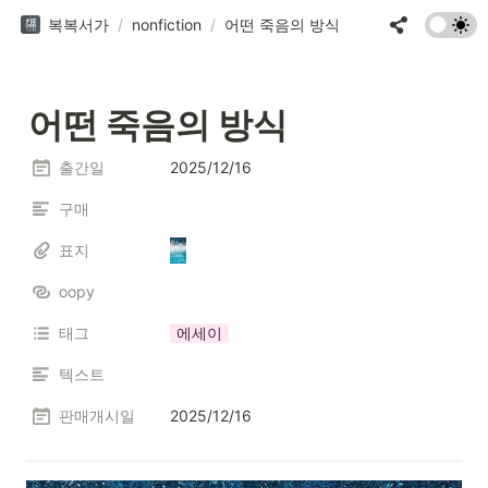
복복서가
/
nonfiction
/
어떤 죽음의 방식
어떤 죽음의 방식
출간일
2025/12/16
구매
표지
oopy
태그
에세이
텍스트
판매개시일
2025/12/16