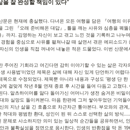
삶을 잘 완성할 책임이 있다”
산문은 현재에 충실했다. 다녀온 모든 여행을 담은 『여행의 이
을 그린 『오래 준비해온 대답』, 틀을 깨는 사유와 심층을 꿰뚫
』까지. 김영하는 자신이 보고 겪고 느낀 것을 기록하고 나누
은 경험을 중심으로 사유를 펼쳐나갈 때 살면서 겪은 에피소드가 
자신의 인생을 직접 꺼내어 내놓은 적은 드물었다. 이번 산문에서는
만 주어진 기회라고 여긴다면 감히 이야기할 수 있는 삶은 각자의
인생 사용법’이었던 제목은 삶에 대해 자신 있게 단언하기 어렵다
목으로 수정되었다. 제목뿐 아니라 내용과 구성도 ‘평생 단 한 번
에 걸맞게 작년 8월 연재 종료 후 시간을 들여 다듬고 고쳤다.
된다. 알츠하이머를 앓다 돌아가신 어머니가 생전 숨겨온 비밀이
기대와 실망도 돌이켜본다. 마음 한편에 그저 쌓아두었던 기억들이
신의 지난 삶을 긴 호흡으로 차근차근 톺아본다. 부모와의 관계, 
적대와 평범한 환대, 성인이 된 뒤 스스로 선택한 삶의 방식……
 문체로 사소하지만 의미 있는 일상적 순간들을 공유하면서, 인
안과 불확실성을 정면으로 응시한다. 인생의 반환점을 막 돈 196