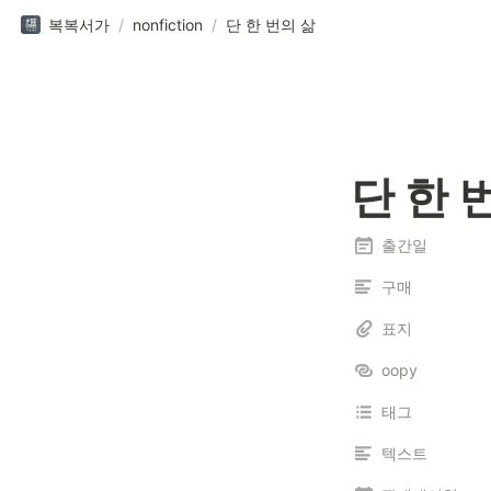
복복서가
/
nonfiction
/
단 한 번의 삶
단 한 
출간일
구매
표지
oopy
태그
텍스트